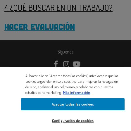
4 ¿QUÉ BUSCAR EN UN TRABAJO?
HACER EVALUACIÓN
Síguenos
https://www.facebook.com/NestleContigo/
https://www.instagram.com/nestlecon
https://www.youtube.com/user/
Al hacer clic en “Aceptar todas las cookies”, usted acepta que las
© 2026 Nestlé
cookies se guarden en su dispositivo para mejorar la navegación
Aviso de privacidad
del sitio, analizar el uso del mismo, y colaborar con nuestros
Términos y condiciones
estudios para marketing.
Más información
Contacto
Aceptar todas las cookies
Configuración de cookies